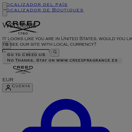
Localizador del país
Localizador de Boutiques
Welcome
It looks like you are in United States, would you li
to see our site with local currency?
Go to Creed US
No Thanks, Stay on www.creedfragrance.es
EUR
Cuenta
Acceder al menú de la cuenta