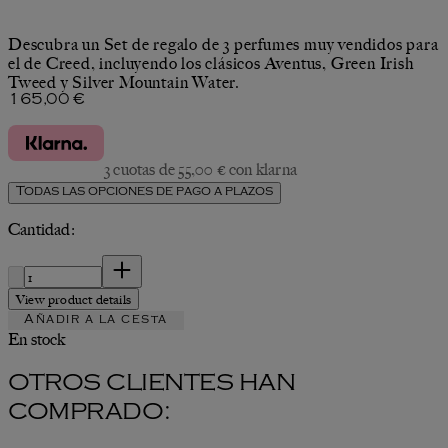
Descubra un Set de regalo de 3 perfumes muy vendidos para
el de Creed, incluyendo los clásicos Aventus, Green Irish
Tweed y Silver Mountain Water.
Precio actual: 165,00 €.
165,00 €
3 cuotas de 55,00 € con klarna
Todas las opciones de pago a plazos
Cantidad:
Cantidad:
View product details
Añadir a la cesta
En stock
OTROS CLIENTES HAN
COMPRADO: