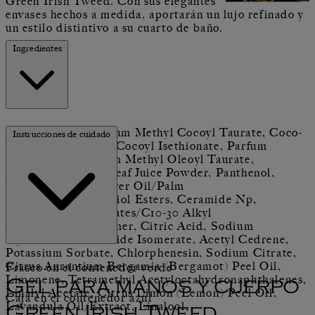
Green Irish Tweed. Con sus elegantes
envases hechos a medida, aportarán un lujo refinado y
un estilo distintivo a su cuarto de baño.
Ingredientes
Aqua (Water), Sodium Methyl Cocoyl Taurate, Coco-
Instrucciones de cuidado
Glucoside, Sodium Cocoyl Isethionate, Parfum
(Fragrance), Sodium Methyl Oleoyl Taurate,
Aloe Barbadensis Leaf Juice Powder, Panthenol,
Tocopherol, Safflower Oil/Palm
Oil Aminopropanediol Esters, Ceramide Np,
Niacinamide, Acrylates/C10-30 Alkyl
Acrylate Crosspolymer, Citric Acid, Sodium
Hydroxide, Saccharide Isomerate, Acetyl Cedrene,
Potassium Sorbate, Chlorphenesin, Sodium Citrate,
Citrus Aurantium Bergamia (Bergamot) Peel Oil,
Frasco en el contenedor verde
Limonene, Tetramethyl Acetyloctahydronaphthalenes,
Gel para manos y cuerpo
Linalyl Acetate, Citrus Limon (Lemon) Peel Oil,
Caja en el contenedor azul
Lavandula Oil/Extract, Linalool,