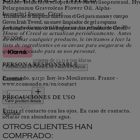
Green Irish Tweed
Pinene, Trimethylcyclopentenyl Methylisopentenol, Hyd
Pelargonium Graveolens Flower Oil, Alpha-
Isomethyl Ionone, Citral.​
Transforme la limpieza diaria con el Gel para manos y cuerpo
Green Irish Tweed, un suave limpiador de gel a espuma
Los ingredientes utilizados en los productos de The
perfumado con una de las fragancias más refinadas de Creed.
House of Creed se actualizan periódicamente. Antes
Precio actual: 70,00 €.
70,00 €
de utilizar cualquier producto, le invitamos a leer la
lista de ingredientes en su envase para asegurarse de
que es adecuado para su uso personal.
3 cuotas de 23,33 € con klarna
PERSONA RESPONSABLE
Todas las opciones de pago a plazos
Ecomundo, 92130 Issy-les-Moulineaux, France -
Cantidad:
www.ecomundo.eu/en/contact
Cantidad:
PRECAUCIONES DE USO
View product details
Agotado
Evitar el contacto con los ojos. En caso de contacto,
Agotado
aclarar con abundante agua.
OTROS CLIENTES HAN
COMPRADO: