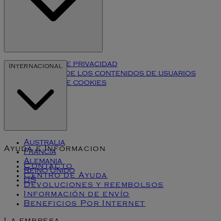
Política de privacidad
Internacional
Términos de los contenidos de usuarios
Política de cookies
Klarna
Australia
Ayuda e Informacion
Francia
Alemania
Contacto
Reino Unido
Centro de Ayuda
US
Devoluciones y reembolsos
Información de envío
Beneficios Por Internet