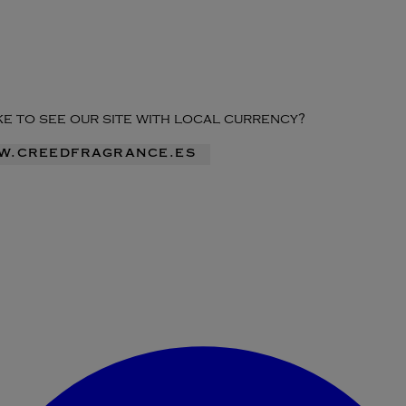
ike to see our site with local currency?
ww.creedfragrance.es
Acceder al menú de la cuenta