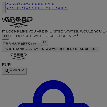
Localizador del país
Localizador de Boutiques
Welcome
It looks like you are in United States, would you li
to see our site with local currency?
Go to Creed US
No Thanks, Stay on www.creedfragrance.es
EUR
Cuenta
Acceder al menú de la cuenta