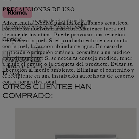
PRECAUCIONES DE USO
3 cuotas de 28,33 € con klarna
Advertencia: Nocivo para los organismos acuáticos,
Todas las opciones de pago a plazos
con efectos nocivos duraderos. Mantener fuera del
alcance de los niños. Puede provocar una reacción
Cantidad:
alérgica en la piel. Si el producto entra en contacto
con la piel, lavar con abundante agua. En caso de
Cantidad:
irritación o erupción cutánea, consultar a un médico
inmediatamente. Si se necesita consejo médico, tener
View product details
a mano el envase o la etiqueta del producto. Evitar su
Añadir a la cesta
liberación al medio ambiente. Eliminar el contenido y
En stock
el recipiente en una instalación autorizada de acuerdo
con la normativa local.
OTROS CLIENTES HAN
COMPRADO: