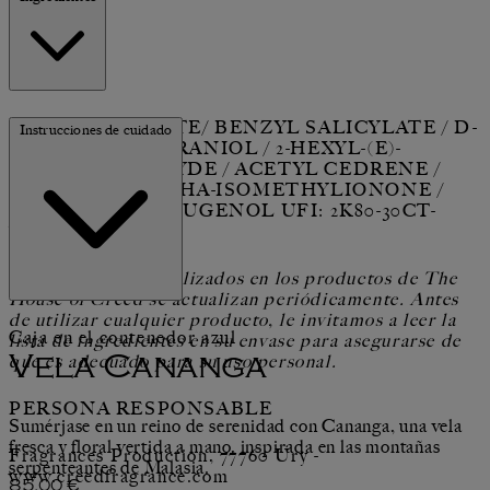
LINALYL ACETATE/ BENZYL SALICYLATE / D-
Instrucciones de cuidado
LIMONENE / GERANIOL / 2-HEXYL-(E)-
CINNAMALDEHYDE / ACETYL CEDRENE /
LINALOOL / ALPHA-ISOMETHYLIONONE /
EUGENOL / ISOEUGENOL UFI: 2K80-30CT-
T00V-AJ33
Los ingredientes utilizados en los productos de The
House of Creed se actualizan periódicamente. Antes
de utilizar cualquier producto, le invitamos a leer la
Caja en el contenedor azul
lista de ingredientes en su envase para asegurarse de
que es adecuado para su uso personal.
Vela Cananga
PERSONA RESPONSABLE
Sumérjase en un reino de serenidad con Cananga, una vela
fresca y floral vertida a mano, inspirada en las montañas
Fragrances Production, 77760 Ury -
serpenteantes de Malasia.
www.creedfragrance.com
Precio actual: 85,00 €.
85,00 €