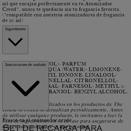
ml que encajan perfectamente en tu Atomizador
Creed*, nunca te quedarás sin tu fragancia favorita.
(*compatible con nuestros atomizadores de fragancia
de 10 ml)
Ingredientes
ALCOOL (ALCOHOL)- PARFUM
Instrucciones de cuidado
(FRAGRANCE)- AQUA (WATER)- LIMONENE-
ALPHA-ISOMETHYL IONONE- LINALOOL-
HYDROXYCITRONELLAL- CITRONELLOL-
COUMARIN- CITRAL- FARNESOL- METHYL 2-
OCTYNOATE- GERANIOL- BENZYL ALCOHOL.
Los ingredientes utilizados en los productos de The
House of Creed se actualizan periódicamente. Antes
de utilizar cualquier producto, le invitamos a leer la
Frasco en el contenedor verde
lista de ingredientes en su envase para asegurarse de
que es adecuado para su uso personal.
Set de recarga para