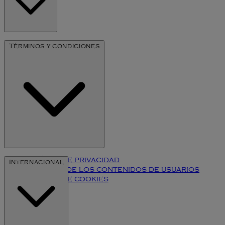
Nuestra Historia
Términos y condiciones
Arte de Millesime
Política de privacidad
Internacional
Términos de los contenidos de usuarios
Política de cookies
Klarna