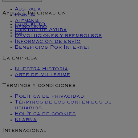
Australia
Ayuda e Informacion
Francia
Alemania
Contacto
Reino Unido
Centro de Ayuda
US
Devoluciones y reembolsos
Información de envío
Beneficios Por Internet
La empresa
Nuestra Historia
Arte de Millesime
Términos y condiciones
Política de privacidad
Términos de los contenidos de
usuarios
Política de cookies
Klarna
Internacional