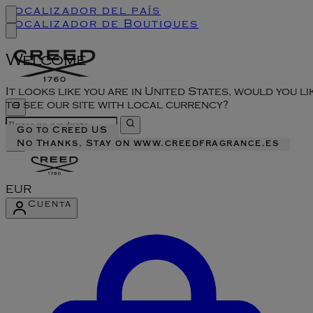
Localizador del país
Localizador de Boutiques
Welcome
It looks like you are in United States, would you li
to see our site with local currency?
Go to Creed US
No Thanks, Stay on www.creedfragrance.es
EUR
Cuenta
Acceder al menú de la cuenta