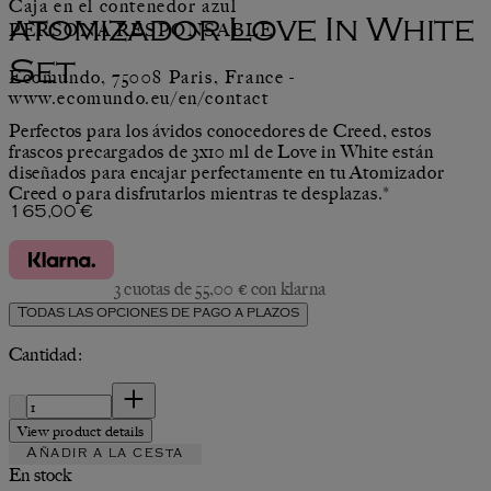
Caja en el contenedor azul
atomizador Love In White
PERSONA RESPONSABLE
Set
Ecomundo, 75008 Paris, France -
www.ecomundo.eu/en/contact
Perfectos para los ávidos conocedores de Creed, estos
frascos precargados de 3x10 ml de Love in White están
diseñados para encajar perfectamente en tu Atomizador
Creed o para disfrutarlos mientras te desplazas.*
Precio actual: 165,00 €.
165,00 €
3 cuotas de 55,00 € con klarna
Todas las opciones de pago a plazos
Cantidad:
Cantidad:
View product details
Añadir a la cesta
En stock