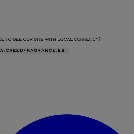
ike to see our site with local currency?
ww.creedfragrance.es
Acceder al menú de la cuenta