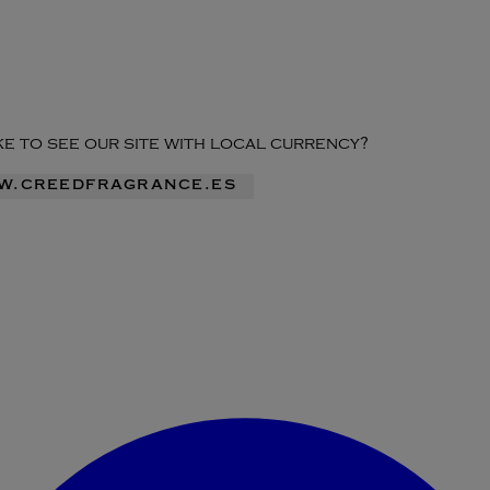
ike to see our site with local currency?
ww.creedfragrance.es
Acceder al menú de la cuenta