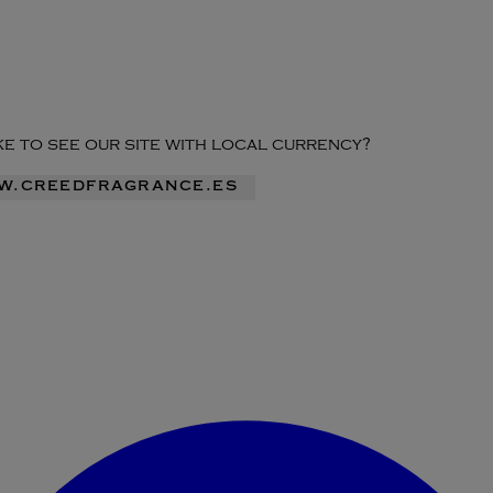
ike to see our site with local currency?
ww.creedfragrance.es
Acceder al menú de la cuenta