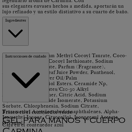
legendario aroma de Carmina. Con
sus elegantes envases hechos a medida, aportarán un
lujo refinado y un estilo distintivo a su cuarto de baño.
Ingredientes
Aqua (Water), Sodium Methyl Cocoyl Taurate, Coco-
Instrucciones de cuidado
Glucoside, Sodium Cocoyl Isethionate, Sodium
Methyl Oleoyl Taurate, Parfum (Fragrance),
Aloe Barbadensis Leaf Juice Powder, Panthenol,
Tocopherol, Safflower Oil/Palm
Oil Aminopropanediol Esters, Ceramide Np,
Niacinamide, Acrylates/C10-30 Alkyl
Acrylate Crosspolymer, Citric Acid, Sodium
Hydroxide, Saccharide Isomerate, Potassium
Sorbate, Chlorphenesin, Sodium Citrate,
Tetramethyl Acetyloctahydronaphthalenes, Alpha-
Frasco en el contenedor verde
Isomethyl Ionone, Citronellol, Isoeugenyl Acetate,
Gel para manos y cuerpo
Geraniol.​​
Caja en el contenedor azul