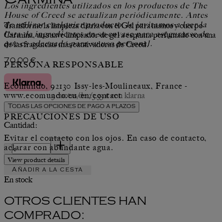
Carmina
Los ingredientes utilizados en los productos de The
House of Creed se actualizan periódicamente. Antes
de utilizar cualquier producto, le invitamos a leer la
Transforme la limpieza diaria con el Gel para manos y cuerpo
lista de ingredientes en su envase para asegurarse de
Carmina, un suave limpiador de gel a espuma perfumado con una
que es adecuado para su uso personal.
de las fragancias más cautivadoras de Creed.
Precio actual: 70,00 €.
70,00 €
PERSONA RESPONSABLE
Ecomundo, 92130 Issy-les-Moulineaux, France -
3 cuotas de 23,33 € con klarna
www.ecomundo.eu/en/contact
Todas las opciones de pago a plazos
PRECAUCIONES DE USO
Cantidad:
Evitar el contacto con los ojos. En caso de contacto,
Cantidad:
aclarar con abundante agua.
View product details
Añadir a la cesta
En stock
OTROS CLIENTES HAN
COMPRADO: