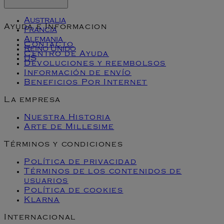
Australia
Ayuda e Informacion
Francia
Alemania
Contacto
Reino Unido
Centro de Ayuda
US
Devoluciones y reembolsos
Información de envío
Beneficios Por Internet
La empresa
Nuestra Historia
Arte de Millesime
Términos y condiciones
Política de privacidad
Términos de los contenidos de
usuarios
Política de cookies
Klarna
Internacional