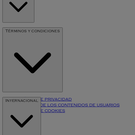
Nuestra Historia
Términos y condiciones
Arte de Millesime
Política de privacidad
Internacional
Términos de los contenidos de usuarios
Política de cookies
Klarna