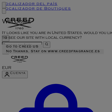
Localizador del país
Localizador de Boutiques
Welcome
It looks like you are in United States, would you li
to see our site with local currency?
Go to Creed US
No Thanks, Stay on www.creedfragrance.es
EUR
Cuenta
Acceder al menú de la cuenta