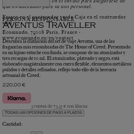
lista de ingredientes en el envase para asegurarse de
que es adecuado para su uso personal.
Frasco en el contenedor verde Caja en el contenedor
PERSONA RESPONSABLE
azul
Aventus Traveller
Ecomundo, 75008 Paris, France -
www.ecomundo.eu/en/contact
Descubra la distinción del set de viaje Aventus, una de las
fragancias más renombradas de The House of Creed. Presentado
en un lujoso estuche con funda, se compone de un atomizador y
tres recargas de 10 ml. El atomizador, plateado y negro, está
elaborado magistralmente con cuero flexible, elementos metálicos
pulidos y detalles refinados, reflejo todo ello de la herencia
artesanal de Creed.
Precio actual: 220,00 €.
220,00 €
3 cuotas de 73,33 € con klarna
Todas las opciones de pago a plazos
Cantidad: