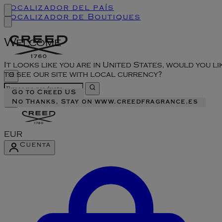
Localizador del país
Localizador de Boutiques
Welcome
It looks like you are in United States, would you li
to see our site with local currency?
Go to Creed US
No Thanks, Stay on www.creedfragrance.es
EUR
Cuenta
Acceder al menú de la cuenta