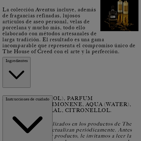
La colección Aventus incluye, además
de fragancias refinadas, lujosos
artículos de aseo personal, velas de
porcelana y mucho más, todo ello
elaborado con métodos artesanales de
larga tradición. El resultado es una gama
incomparable que representa el compromiso único de
The House of Creed con el arte y la perfección.
Ingredientes
ALCOOL (ALCOHOL), PARFUM
Instrucciones de cuidado
(FRAGRANCE), LIMONENE, AQUA (WATER),
LINALOOL, CITRAL, CITRONELLOL.
Los ingredientes utilizados en los productos de The
House of Creed se actualizan periódicamente. Antes
de utilizar cualquier producto, le invitamos a leer la