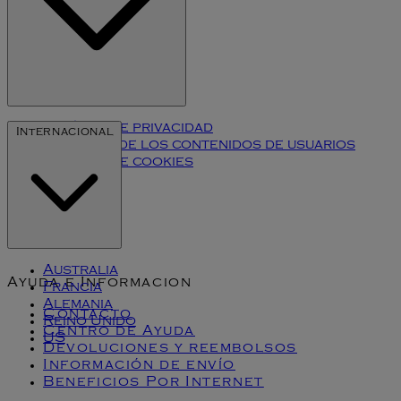
Política de privacidad
Internacional
Términos de los contenidos de usuarios
Política de cookies
Klarna
Australia
Ayuda e Informacion
Francia
Alemania
Contacto
Reino Unido
Centro de Ayuda
US
Devoluciones y reembolsos
Información de envío
Beneficios Por Internet