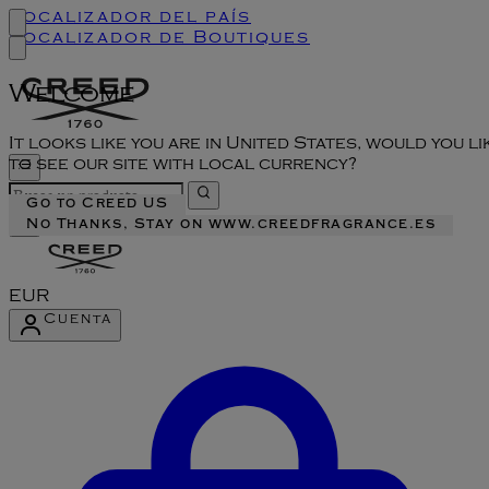
Localizador del país
Localizador de Boutiques
Welcome
It looks like you are in United States, would you li
to see our site with local currency?
Go to Creed US
No Thanks, Stay on www.creedfragrance.es
EUR
Cuenta
Acceder al menú de la cuenta