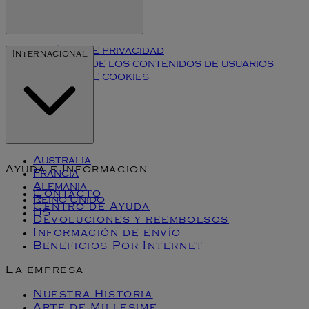
Política de privacidad
Internacional
Términos de los contenidos de usuarios
Política de cookies
Klarna
Australia
Ayuda e Informacion
Francia
Alemania
Contacto
Reino Unido
Centro de Ayuda
US
Devoluciones y reembolsos
Información de envío
Beneficios Por Internet
La empresa
Nuestra Historia
Arte de Millesime