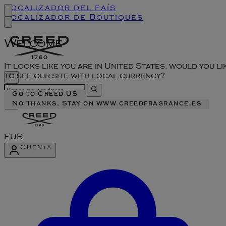
Localizador del país
Localizador de Boutiques
Welcome
It looks like you are in United States, would you li
to see our site with local currency?
Go to Creed US
No Thanks, Stay on www.creedfragrance.es
EUR
Cuenta
Acceder al menú de la cuenta