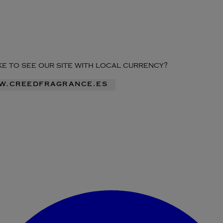
ike to see our site with local currency?
ww.creedfragrance.es
Acceder al menú de la cuenta