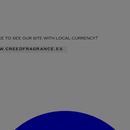
ike to see our site with local currency?
ww.creedfragrance.es
Acceder al menú de la cuenta