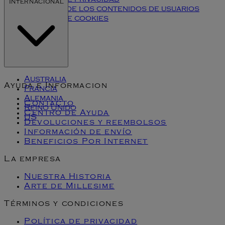
Internacional
Términos de los contenidos de usuarios
Política de cookies
Klarna
Australia
Ayuda e Informacion
Francia
Alemania
Contacto
Reino Unido
Centro de Ayuda
US
Devoluciones y reembolsos
Información de envío
Beneficios Por Internet
La empresa
Nuestra Historia
Arte de Millesime
Términos y condiciones
Política de privacidad