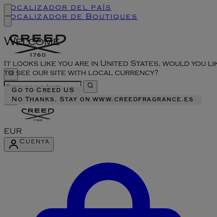
Localizador del país
Localizador de Boutiques
Welcome
It looks like you are in United States, would you li
to see our site with local currency?
Go to Creed US
No Thanks, Stay on www.creedfragrance.es
EUR
Cuenta
Acceder al menú de la cuenta