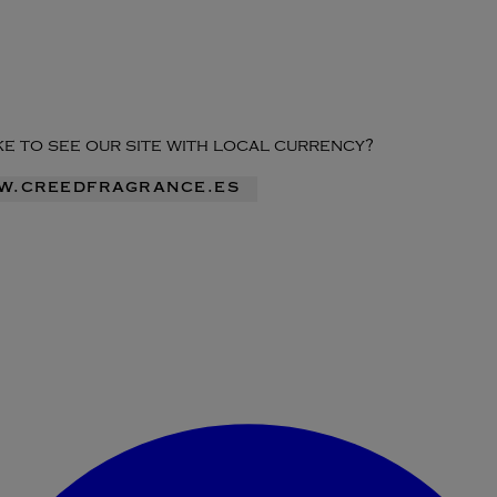
ike to see our site with local currency?
ww.creedfragrance.es
Acceder al menú de la cuenta