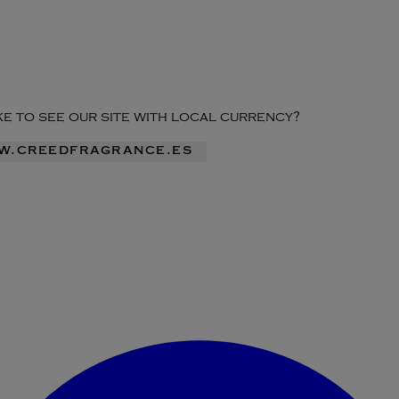
ike to see our site with local currency?
ww.creedfragrance.es
Acceder al menú de la cuenta