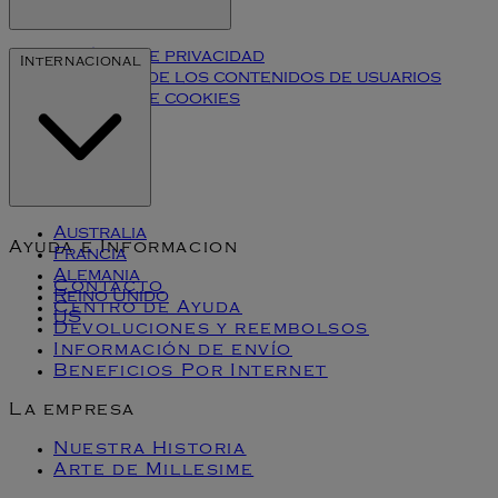
Política de privacidad
Internacional
Términos de los contenidos de usuarios
Política de cookies
Klarna
Australia
Ayuda e Informacion
Francia
Alemania
Contacto
Reino Unido
Centro de Ayuda
US
Devoluciones y reembolsos
Información de envío
Beneficios Por Internet
La empresa
Nuestra Historia
Arte de Millesime