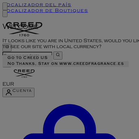
Localizador del país
Localizador de Boutiques
Welcome
It looks like you are in United States, would you li
to see our site with local currency?
Go to Creed US
No Thanks, Stay on www.creedfragrance.es
EUR
Cuenta
Acceder al menú de la cuenta